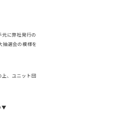
手元に弊社発行の
大抽選会の模様を
の上、ユニット団
い▼