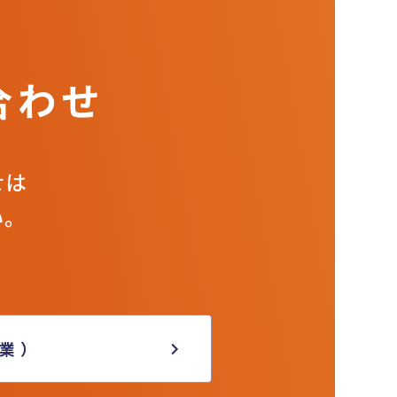
合わせ
せは
い。
業）