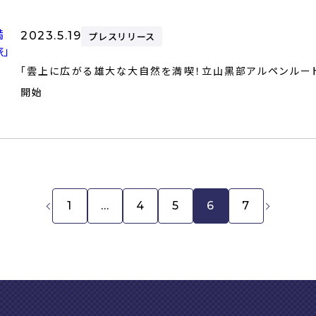
2023.5.19
プレスリリース
「雲上に広がる雄⼤な⼤⾃然を満喫！⽴⼭⿊部アルペンルートへ
開始
1
…
4
5
6
7