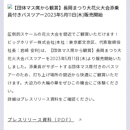
圧倒的スケールの花⽕⼤会を間近でご観賞いただけます！
ビッグホリデー株式会社(本社：東京都⽂京区、代表取締役
社⻑：岩崎 安利)は、【団体マス席から観賞】⻑岡まつり⼤
花⽕⼤会バスツアーを2023年5⽉11⽇(⽊)より販売開始いた
しました。添乗員がサポートする団体マス席付きのバスツ
アーのため、打ち上げ場所の間近から快適にご観賞いただ
けます。⼤迫⼒の⼤輪の華をぜひこの機会にご体験くださ
い。
詳細はプレスリリース資料をご確認ください。
プレスリリース資料（PDF）